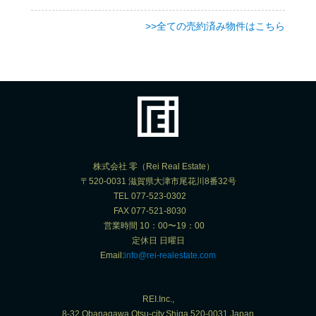
>>全ての売約済み物件はこちら
株式会社 零（Rei Real Estate）
〒520-0031 滋賀県大津市尾花川8番32号
TEL 077-523-0302
FAX 077-521-8030
営業時間 10：00〜19：00
定休日 日曜日
Email:
info@rei-realestate.com
REI.Inc.,
8-32,Obanagawa,Otsu-city,Shiga,520-0031,Japan