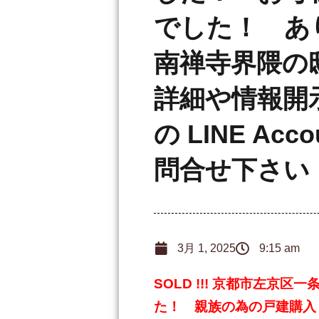
でした！ あ
南禅寺界隈の
詳細や情報開
の LINE Acc
問合せ下さい
3月 1, 2025
9:15 am
SOLD !!! 京都市左京
た！ 親族の為の戸建購入