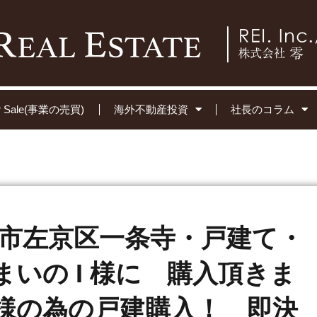
for Sale(事業の売買)
海外不動産投資
社長のコラム
 京都市左京区一条寺・戸建て・
いの I 様に 購入頂きま
様の為の戸建購入！ 即決