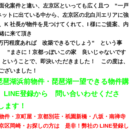
面化案件と違い、左京区といっても広く且つ ”一戸
ネットに出ている中から、左京区の北白川エリアに強
K 社長が物件を見つけてくれて、I 様にご提案、内
緒に来て頂き
⭕️万円程度あれば 改築できるでしょう” という事
間、 ”まさに！京都っぽいこの家 良いじゃないです
 ということで、即決いただきました！ この度は、
ございました！
琵琶湖浜前物件・琵琶湖一
望できる物件購
LINE登録から 問い合いわせくださ
します！
物件・京町屋・京都別荘・祇園新橋・八坂・南禅寺
京区岡崎・お探しの方は 是非！弊社の
LINE
登録し