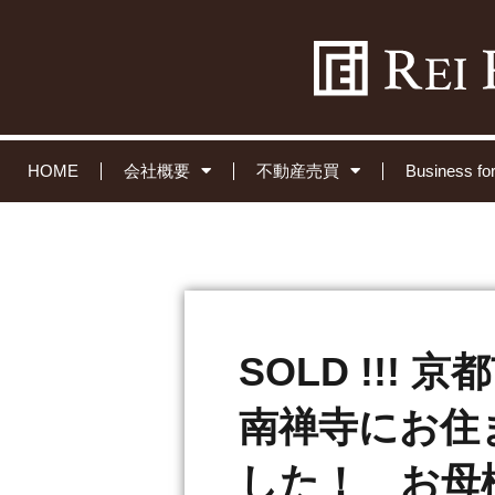
HOME
会社概要
不動産売買
Business 
SOLD !!!
南禅寺にお住ま
した！ お母