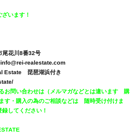
ございます！
市尾花川
8
番
32
号
info@rei-realestate.com
al Estate
琵琶湖浜付き
state/
るお問い合わせは（メルマガなどとは違います 購
ます・購入の為のご相談などは 随時受け付けま
登録してください！
ESTATE