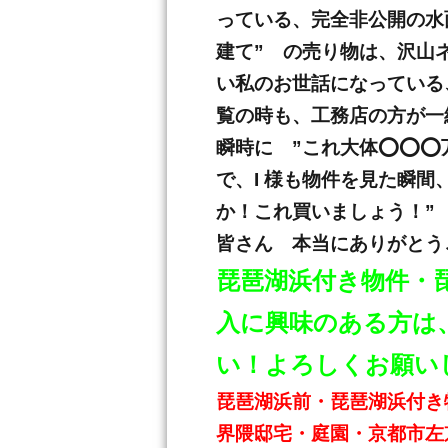
っている、完全非公開の水
建て” の売り物は、沢山
い私のお世話になっている、
覧の時も、工務店の方が一
瞬時に ”これ大体⭕️⭕️
で、I 様も物件を見た瞬
か！これ買いましょう！”
皆さん 本当にありがとう
琵琶湖浜付き物件・
入に興味のある方は、
い！よろしくお願い
琵琶湖浜前・琵琶湖浜付き
界隈邸宅・庭園・京都市左