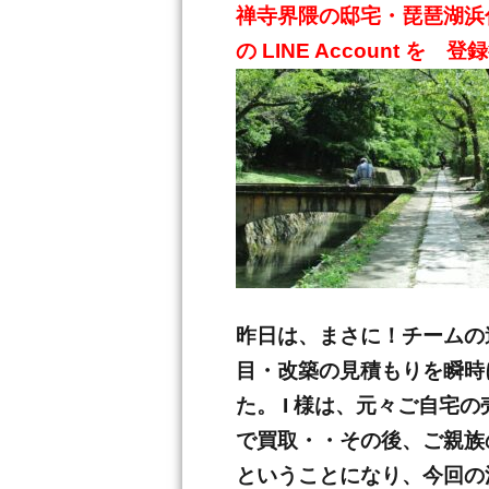
禅寺界隈の邸宅・琵琶湖浜
の LINE Account を 
昨日は、まさに！チームの
目・改築の見積もりを瞬時
た。 I 様は、元々ご自
で買取・・その後、ご親族
ということになり、今回の