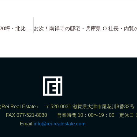
琵琶湖浜前物件（更地）・敷地約120坪・北比良・敷地の目の前が すぐに琵琶湖です・しかも！自然公園法の規制が入っていない場所なので 建蔽率60% 容積率100% の割合で 建物の建築が可能です！⇒南禅寺界隈の邸宅・琵琶湖浜付き物件の詳細や情報開示の方法に関しては、弊社の LINE Account を 登録後 LINE より問合せ下さい！
ei Real Estate） 〒520-0031 滋賀県大津市尾花川8番32号
302 FAX 077-521-8030 営業時間 10：00〜19：00 定休日
Email:
info@rei-realestate.com