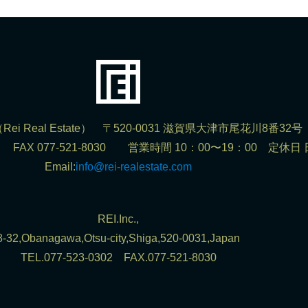
ei Real Estate） 〒520-0031 滋賀県大津市尾花川8番32号
302 FAX 077-521-8030 営業時間 10：00〜19：00 定休日
Email:
info@rei-realestate.com
REI.Inc.,
8-32,Obanagawa,Otsu-city,Shiga,520-0031,Japan
TEL.077-523-0302 FAX.077-521-8030