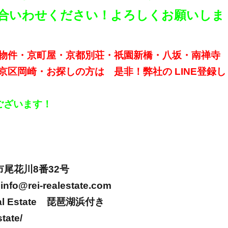
問い合いわせください！よろしくお願いしま
物件・京町屋・京都別荘・祇園新橋・八坂・南禅寺
京区岡崎・お探しの方は 是非！弊社の
LINE
登録し
ございます！
市尾花川
8
番
32
号
info@rei-realestate.com
al Estate
琵琶湖浜付き
state/