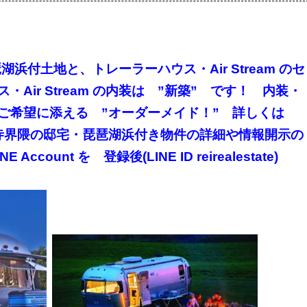
湖浜付土地と、トレーラーハウス・Air Stream のセ
Air Stream の内装は ”新築” です！ 内装・
ご希望に添える ”オーダーメイド！” 詳しくは
寺界隈の邸宅・琵琶湖浜付き物件の詳細や情報開示の
count を 登録後(LINE ID reirealestate)