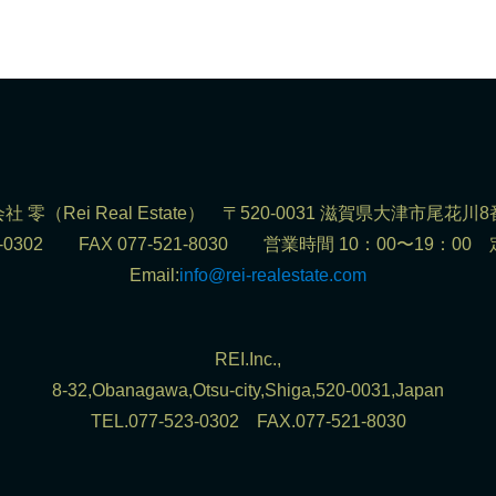
社 零（Rei Real Estate） 〒520-0031 滋賀県大津市尾花川8
523-0302 FAX 077-521-8030 営業時間 10：00〜19：0
Email:
info@rei-realestate.com
REI.Inc.,
8-32,Obanagawa,Otsu-city,Shiga,520-0031,Japan
TEL.077-523-0302 FAX.077-521-8030