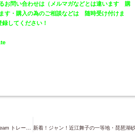
るお問い合わせは（メルマガなどとは違います 購
ます・購入の為のご相談などは 随時受け付けま
登録してください！
te
1,580万円！ 琵琶湖浜近く！Air Stream トレーラーハウス付（内装 新築）・敷地約130坪・琵琶湖眺望！（琵琶湖は目の前に見えます 直線距離で100m位）・建物建築可能（建ぺい率60％ 容積率100%）・上水あり・電気あり・下水は浄化槽・角地・大津市木戸の琵琶湖近くの土地です（更地）⇒物件詳細に関しては、LINE登録後 （LINE ID reirealestate）LINEにてお問い合わせください！LOT No.46