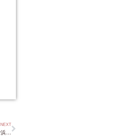
NEXT
新着！ジャン！近江舞子の一等地・琵琶湖砂浜付別荘・敷地約420坪・敷地からボートの上げ下ろしも可能！建物は、ほぼ新築です！ 滅多に・・というか、普通では売りに出る物件ではありません！ 近江舞子に別荘をお探しの方へ！➡︎南禅寺界隈の邸宅・琵琶湖畔の別荘・琵琶湖浜付き物件などをお探しの方は 弊社LINE(ID reirealestate)の方を登録されて そちらからお問い合わせください！