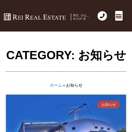
会社概要
不動産売買
Business for Sale(事業の売買)
海外不動産投資
社長のコラム
お問い合わせ
CATEGORY: お知らせ
ホーム
»
お知らせ
お知らせ