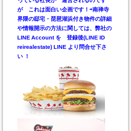
っている社長が 運営されるのです
が これは面白い企画です！
⇨
南禅寺
界隈の邸宅・琵琶湖浜付き物件の詳細
や情報開
示の方法に関しては、弊社の
LINE Account を 登録後(LINE ID
reirealestate) LINE より問合せ下さ
い
！