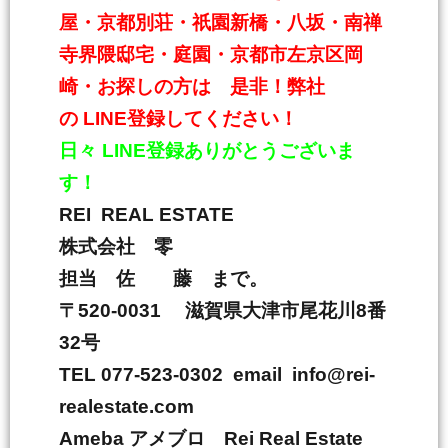
屋・京都別荘・祇園新橋・八坂・南禅
寺界隈邸宅・庭園・京都市左京区岡
崎・お探しの方は 是非！弊社
の
LINE
登録してください！
日々
LINE
登録ありがとうございま
す！
REI REAL ESTATE
株式会社 零
担当 佐 藤 まで。
〒
520-0031
滋賀県大津市尾花川
8
番
32
号
TEL 077-523-0302 email info@rei-
realestate.com
Ameba
アメブロ
Rei Real Estate