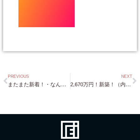
PREVIOUS
NEXT
またまた新着！・なんと！琵琶湖浜付き中古物件・琵琶湖浜前中古物件・琵琶湖近くのグランピング用地（敷地約4,000坪！）・３件同時に ”売却依頼” 頂きました！ ありがとうございました！⇨南禅寺界隈の邸宅・琵琶湖浜付き物件の詳細や情報開示の方法に関しては、弊社の LINE Account を 登録後(LINE ID reirealestate) LINE より問合せ下さい ！
2,670万円！新築！（内装）琵琶湖浜付き土地（湖西エリアで琵琶湖の水が非常に綺麗な場所）・敷地約45坪と Air Stream のセット販売・Air Stream は、内装は新築で バス・トイレ・ベッド・キッチン装備・⇨南禅寺界隈の邸宅・琵琶湖浜付き物件の詳細や情報開示の方法に関しては、弊社の LINE Account を 登録後(LINE ID reirealestate) LINE より問合せ下さい ！