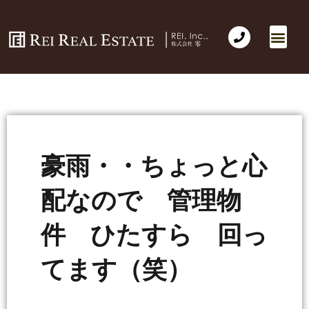
会社概要
不動産売買
Business for Sale(事業の売買)
海外不動産投資
社長のコラム
お問い合わせ
豪雨・・ちょっと心
配なので 管理物
件 ひたすら 回っ
てます（笑）