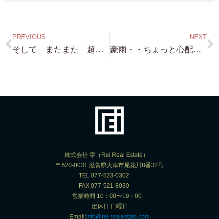
PREVIOUS
NEXT
そして またまた 超レア物件 購入依頼ありがとうございます！ こちらの京都の物件も 非常に良い案件です！
豪雨・・ちょっと心配なので 管理物件 ひたすら 回ってます（笑）
株式会社 零（Rei Real Estate）
〒520-0031 滋賀県大津市尾花川8番32号
TEL 077-523-0302
FAX 077-521-8030
営業時間 10：00〜19：00
定休日 日曜日
Email:
info@rei-realestate.com