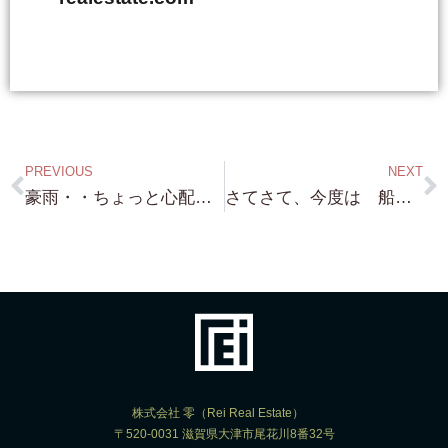
PREVIOUS
NEXT
豪雨・・ちょっと心配なので 管理物件 ひたすら 回ってます（笑）
さてさて、今度は 船（笑）お客様のご依頼により 現在琵琶湖に停泊している MasterCraft X-Star 売却希望で Now for sale !!!
株式会社 零（Rei Real Estate）
〒520-0031 滋賀県大津市尾花川8番32号