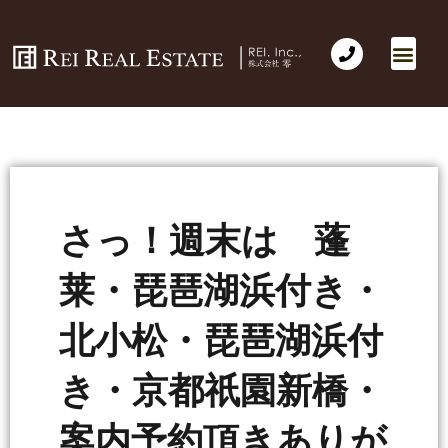
会社概要
不動産売買
Business for Sale(事業の売買)
海外不動産投資
社長のコラム
お問い合わせ
さっ！週末は 蓬
莱・琵琶湖浜付き・
北小松・琵琶湖浜付
き・京都祇園新橋・
案内予約頂きありが