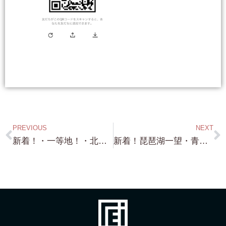
PREVIOUS
NEXT
新着！・一等地！・北小松・しかも嬉しい THE 小ぶり！・約60坪・前面砂浜！・琵琶湖浜付き・3箇所あります！ 各々60坪！ 早い者勝ち ジェット降ろせます！
新着！琵琶湖一望・青柳水泳場徒歩２分・建物建設可能・約194坪・更地！1,580万円！ こんな場所 ここも滅多に出ません！ お探しの方は Hurry Up !!