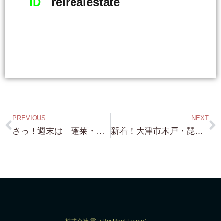
ID
reirealestate
PREVIOUS
NEXT
さっ！週末は 蓬莱・琵琶湖浜付き・北小松・琵琶湖浜付き・京都祇園新橋・案内予約頂きありがとうございます！ 高島市はちょっと行けなくて申し訳ございません！
新着！大津市木戸・琵琶湖眺望！市街化区域！約101.55坪・建物あり・1,580万円 志賀駅からも徒歩9分 市街化区域の物件ですよ！