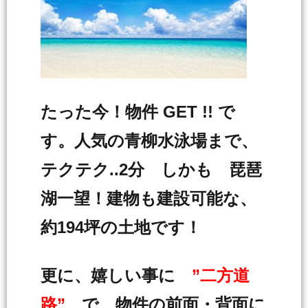
たった今！物件 GET !! で
す。人気の青柳水泳場まで、
テクテク..2分 しかも 琵琶
湖一望！建物も建設可能な、
約194坪の土地です！
更に、嬉しい事に
”二方道
路”
で、物件の前面・背面に