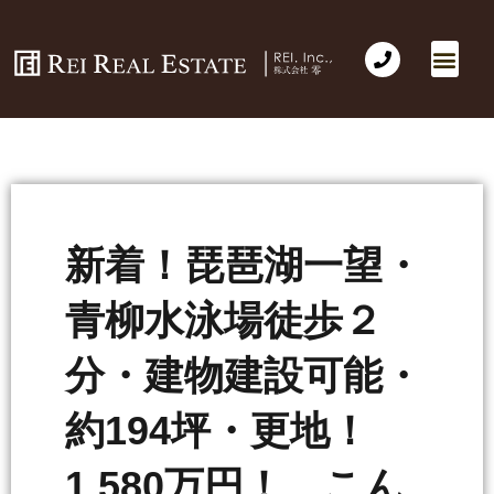
会社概要
不動産売買
Business for Sale(事業の売買)
海外不動産投資
社長のコラム
お問い合わせ
新着！琵琶湖一望・
青柳水泳場徒歩２
分・建物建設可能・
約194坪・更地！
1,580万円！ こん