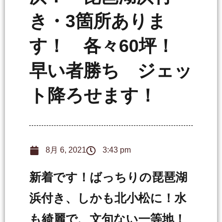
き・3箇所ありま
す！ 各々60坪！
早い者勝ち ジェッ
ト降ろせます！
8月 6, 2021
3:43 pm
新着です！ばっちりの琵琶湖
浜付き、しかも北小松に！水
も綺麗で、文句ない一等地！