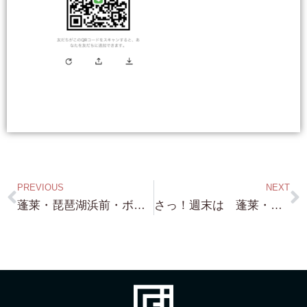
PREVIOUS
NEXT
蓬莱・琵琶湖浜前・ボート下ろせるスロープ付き・約200坪・水めちゃくちゃ綺麗！・建物普通に建てれます！
さっ！週末は 蓬莱・琵琶湖浜付き・北小松・琵琶湖浜付き・京都祇園新橋・案内予約頂きありがとうございます！ 高島市はちょっと行けなくて申し訳ございません！