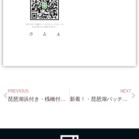
PREVIOUS
NEXT
琵琶湖浜付き・桟橋付き・大型物件リスト！・・琵琶湖別荘・保養所・マリーナ・更地・琵琶湖浜付きで 全て 1億円超える物件ばかりです！
新着！・琵琶湖バッチリ浜前！・高島市鵜川・約308坪・価格・・お安いです（笑）3,000万円以下です！道路挟んで琵琶湖です！ 建物普通に建設できます！