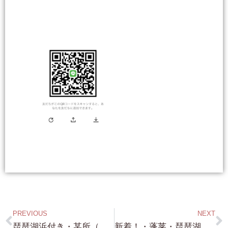
PREVIOUS
NEXT
琵琶湖浜付き・某所（笑）・約360坪・バッチリの浜付きです！・全く表には出ていない物件です。金額は ◯◯万円！ しかも 市街化区域で国道161号線に面しています！
新着！・蓬莱・琵琶湖浜前・約734坪・更地 前面に琵琶湖一望！浜のすぐ道一本挟んで前です。前面の浜も使えます！（財産区から借りる形ですが））