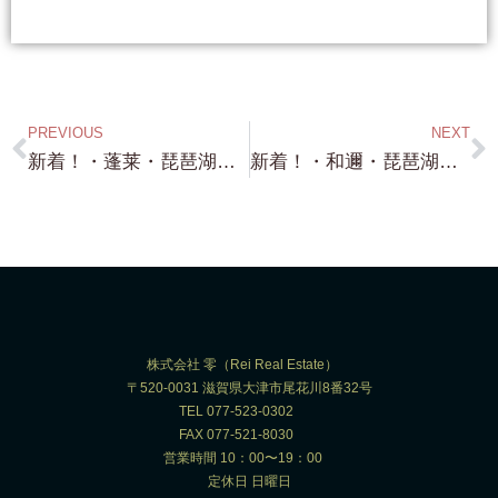
PREVIOUS
NEXT
新着！・蓬莱・琵琶湖浜前・約734坪・更地 前面に琵琶湖一望！浜のすぐ道一本挟んで前です。前面の浜も使えます！（財産区から借りる形ですが））
新着！・和邇・琵琶湖浜付き・約112.83坪・バッチリの浜付物件！・ことごとく 日々 見つけてきます（笑）ここは 水が綺麗です！
株式会社 零（Rei Real Estate）
〒520-0031 滋賀県大津市尾花川8番32号
TEL 077-523-0302
FAX 077-521-8030
営業時間 10：00〜19：00
定休日 日曜日