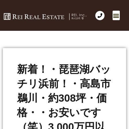
会社概要
不動産売買
Business for Sale(事業の売買)
海外不動産投資
社長のコラム
お問い合わせ
新着！・琵琶湖バッ
チリ浜前！・高島市
鵜川・約308坪・価
格・・お安いです
（笑）3,000万円以