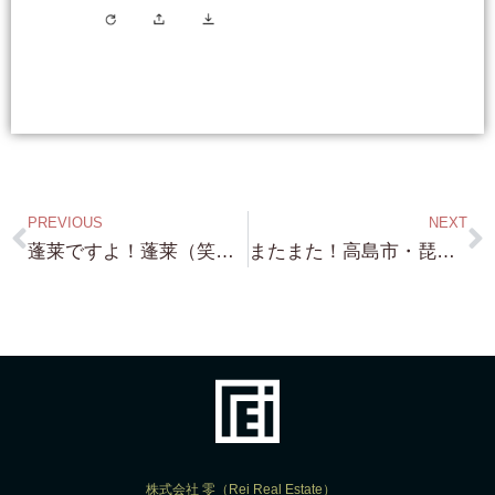
PREVIOUS
NEXT
蓬莱ですよ！蓬莱（笑）人気ですね〜！蓬莱・琵琶湖浜付き 約510坪 お問い合わせありがとうございます！・・これは 急がねば（笑）売れてしまいますよ！←真面目に
またまた！高島市・琵琶湖浜付き！約700坪 この近辺でも 中々これだけの 浜付きは出ません！ 水も綺麗な 砂浜付きです！
株式会社 零（Rei Real Estate）