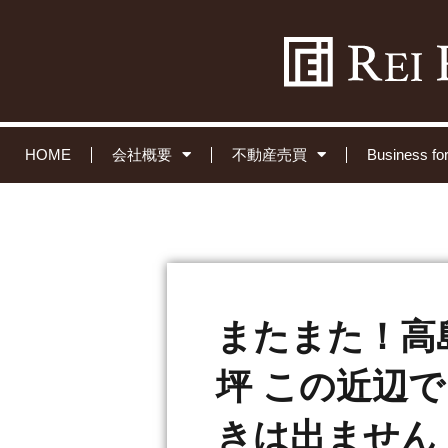
HOME
会社概要
不動産売買
Business 
またまた！高
坪 この近辺
きは出ません