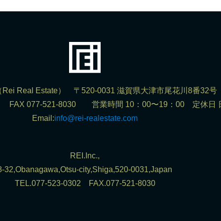
ei Real Estate） 〒520-0031 滋賀県大津市尾花川8番32号
302 FAX 077-521-8030 営業時間 10：00〜19：00 定休日
Email:
info@rei-realestate.com
REI.Inc.,
8-32,Obanagawa,Otsu-city,Shiga,520-0031,Japan
TEL.077-523-0302 FAX.077-521-8030