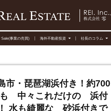
for Sale(事業の売買)
海外不動産投資
社長のコラム
島市・琵琶湖浜付き！約700
でも 中々これだけの 浜付
！ 水も綺麗な 砂浜付きで