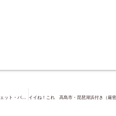
和邇・琵琶湖浜付き 約200坪 ジェット・バスボート 上げ下げも勿論できる 絶好のポイントです！・・・広さもお手頃。