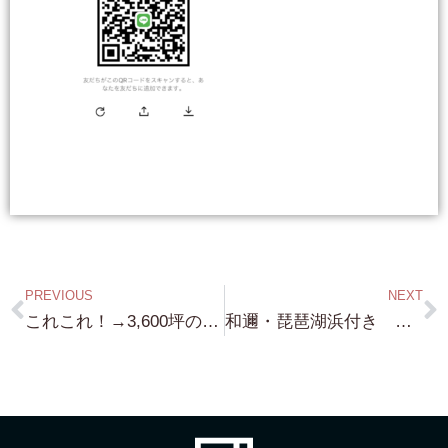
PREVIOUS
NEXT
これこれ！→3,600坪の土地（笑）タダで差し上げます！・・2,780万円！究極の隠れ家（笑）琵琶湖浜前！を買ってくれたら（笑）長浜市 写真のような ”絶景”ポイント 浜まで５歩（真面目に）約240.82坪!!!!
和邇・琵琶湖浜付き 約200坪 ジェット・バスボート 上げ下げも勿論できる 絶好のポイントです！・・・広さもお手頃。