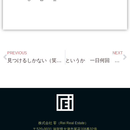
PREVIOUS
NEXT
見つけるしかない（笑）一番 需要の多い 2,000万円台から3,000万円台の 琵琶湖浜付き物件！・・・使ってない物件 売ってください！（笑）
というか 一日何回 近江舞子・蓬莱往復するのっ（笑）て感じの 毎日です 琵琶湖浜付き物件 調査！・・色々 調べないとなんです。
株式会社 零（Rei Real Estate）
〒520-0031 滋賀県大津市尾花川8番32号