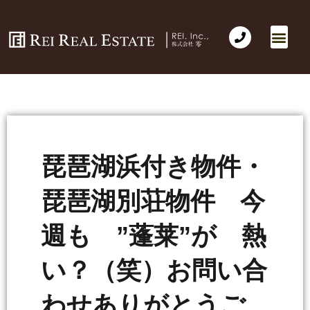
会社概要
不動産売買
Business for Sale(事業の売買)
海外不動産投資
社長のコラム
お問い合わせ
琵琶湖浜付き物件・
琵琶湖別荘物件 今
週も ”蓬莱”が 熱
い？（笑）お問い合
わせありがとうご