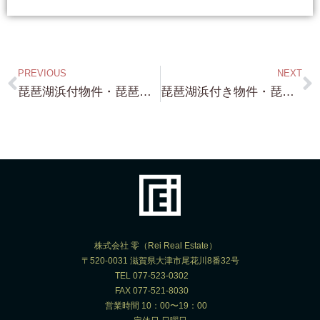
PREVIOUS
NEXT
琵琶湖浜付物件・琵琶湖別荘 購入 豆知識 講座 第四回・・・”バスボートやジェットの上げ下ろしが出来る浜付き探し” 知っておくと 為 になります！
琵琶湖浜付き物件・琵琶湖別荘物件 今週も ”蓬莱”が 熱い？（笑）お問い合わせありがとうございます！ 蓬莱・和邇 色々ありますよ！
株式会社 零（Rei Real Estate）
〒520-0031 滋賀県大津市尾花川8番32号
TEL 077-523-0302
FAX 077-521-8030
営業時間 10：00〜19：00