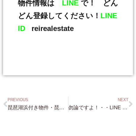
物件情報は
LINE
で！ どん
どん登録してください！
LINE
ID
reirealestate
PREVIOUS
NEXT
琵琶湖浜付き物件・琵琶湖別荘物件 今週も ”蓬莱”が 熱い？（笑）お問い合わせありがとうございます！ 蓬莱・和邇 色々ありますよ！
勿論ですよ！・・LINE 登録は 何も 琵琶湖浜付き物件情報 だけじゃないです！・・京都別荘・京都投資用不動産 探しにも ご利用ください！