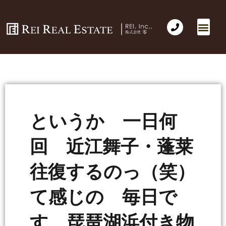
会社概要
不動産売買
Business for Sale(事業の売買)
海外不動産投資
社長のコラム
お問い合わせ
というか 一日何
回 近江舞子・蓬莱
往復するのっ（笑）
て感じの 毎日で
す 琵琶湖浜付き物