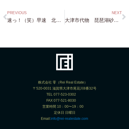
PREVIOUS
NEXT
速っ！（笑）早速 北比良琵琶湖浜付 自宅から琵琶湖に飛び込める物件 Part2 内覧ご予約ありがとうございます！
大津市代物 琵琶湖砂浜付き 物件 分割購入計画（笑）続編！！！結局 こんな感じの区画に・・・なりそうです。
株式会社 零（Rei Real Estate）
〒520-0031 滋賀県大津市尾花川8番32号
TEL 077-523-0302
FAX 077-521-8030
営業時間 10：00〜19：00
定休日 日曜日
Email:
info@rei-realestate.com