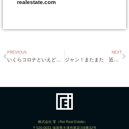
realestate.com
PREVIOUS
NEXT
いくらコロナといえど・・やはり老舗は強いですね・・祇園・祇園新橋・木屋町・先斗町・・色々 売り物件はあれど・・
ジャン！またまた 近江舞子 琵琶湖浜付物件！入荷！約400坪 目の前が これも前面（全面）砂浜です！最高の立地にあります！
株式会社 零（Rei Real Estate）
〒520-0031 滋賀県大津市尾花川8番32号