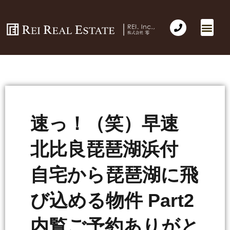
会社概要
不動産売買
Business for Sale(事業の売買)
海外不動産投資
社長のコラム
お問い合わせ
速っ！（笑）早速
北比良琵琶湖浜付
自宅から琵琶湖に飛
び込める物件 Part2
内覧ご予約ありがと