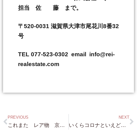
担当 佐 藤 まで。
〒520-0031 滋賀県大津市尾花川8番32
号
TEL 077-523-0302 email info@rei-
realestate.com
PREVIOUS
NEXT
これまた レア物 京都 清水寺 清水道に面した 邸宅 49,800万円 これまた立地は最高ですね。かなり凝った造りの家です。
いくらコロナといえど・・やはり老舗は強いですね・・祇園・祇園新橋・木屋町・先斗町・・色々 売り物件はあれど・・