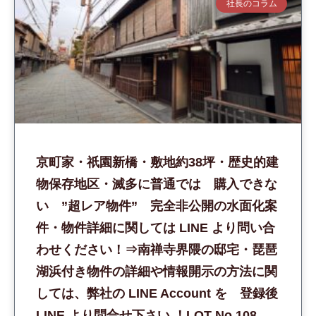
社長のコラム
京町家・祇園新橋・敷地約38坪・歴史的建
物保存地区・滅多に普通では 購入できな
い ”超レア物件” 完全非公開の水面化案
件・物件詳細に関しては LINE より問い合
わせください！⇒南禅寺界隈の邸宅・琵琶
湖浜付き物件の詳細や情報開示の方法に関
しては、弊社の LINE Account を 登録後
LINE より問合せ下さい ！LOT No.108