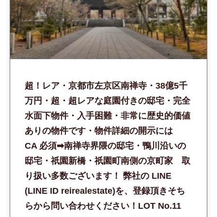
超！レア・京都市左京区南禅寺・38億5千
万円・超・超レアな庭園付きの邸宅・完全
水面下物件・入手困難・非常に歴史的価値
ありの物件です・物件詳細の開示には
CA 必須➡︎南禅寺界隈の邸宅・鴨川沿いの
邸宅・祇園新橋・祇園町南側の京町家 取
り扱い多数ございます！ 弊社の LINE
(LINE ID reirealestate)を、登録頂きそち
らから問い合わせください！LOT No.11