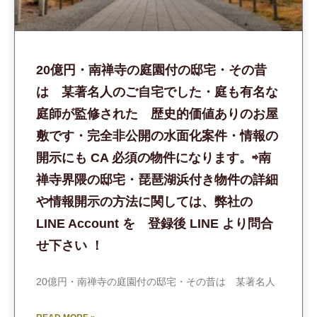
20億円・南禅寺の庭園付の邸宅・その昔
は 某著名人のご自宅でした・庭も有名な
庭師が監修された 歴史的価値ありのお屋
敷です・完全非公開の水面化案件・情報の
開示にも CA 必須の物件になります。⇨南
禅寺界隈の邸宅・琵琶湖浜付き物件の詳細
や情報開示の方法に関しては、弊社の
LINE Account を 登録後 LINE より問合
せ下さい ！
20億円・南禅寺の庭園付の邸宅・その昔は 某著名人