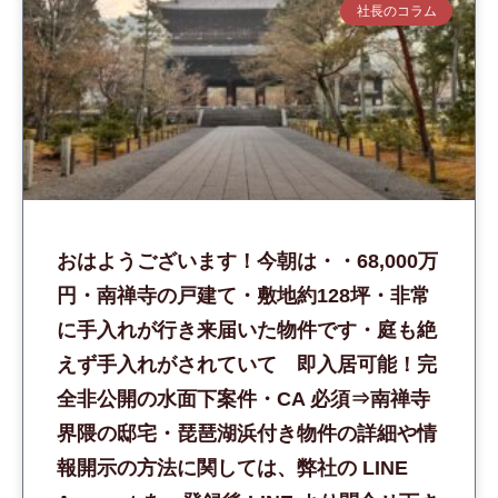
社長のコラム
おはようございます！今朝は・・68,000万
円・南禅寺の戸建て・敷地約128坪・非常
に手入れが行き来届いた物件です・庭も絶
えず手入れがされていて 即入居可能！完
全非公開の水面下案件・CA 必須⇒南禅寺
界隈の邸宅・琵琶湖浜付き物件の詳細や情
報開示の方法に関しては、弊社の LINE