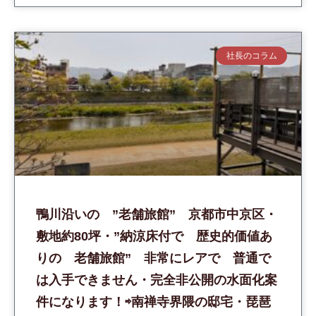
社長のコラム
鴨川沿いの ”老舗旅館” 京都市中京区・
敷地約80坪・”納涼床付で 歴史的価値あ
りの 老舗旅館” 非常にレアで 普通で
は入手できません・完全非公開の水面化案
件になります！⇨南禅寺界隈の邸宅・琵琶