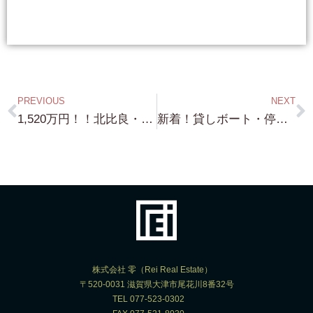
PREVIOUS
NEXT
1,520万円！！北比良・琵琶湖眺望・敷地約152坪・建物建築可能（建蔽率60% 容積率100%）・徒歩で温泉行けます！・湖西道路からのアクセスが非常にいい場所です・北比良の環境の良い場所をお探しの方へ バッチリの物件です！⇒南禅寺界隈の邸宅・琵琶湖浜付き物件の詳細や情報開示の方法に関しては、弊社の LINE Account を 登録後 LINE より問合せ下さい
新着！貸しボート・停泊・運営可能！・敷地約200坪・琵琶湖浜付土地（現状建物あり・解体更地渡）・敷地からボートの上げ下ろしが可能・大津市内の湖西エリア・これも 他では見つからない・琵琶湖畔に別荘用地をお探しで 自宅からボートの上げ下ろしをされたい方へ！⇒南禅寺界隈の邸宅・琵琶湖浜付き物件の詳細や情報開示の方法に関しては、弊社の LINE Account を 登録後 (LINE ID reirealestate)LINE より問合せ下さい！LOT No.15
株式会社 零（Rei Real Estate）
〒520-0031 滋賀県大津市尾花川8番32号
TEL 077-523-0302