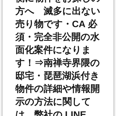
方へ 滅多に出ない
売り物です・CA 必
須・完全非公開の水
面化案件になりま
す！⇒南禅寺界隈の
邸宅・琵琶湖浜付き
物件の詳細や情報開
示の方法に関して
は、弊社の LINE