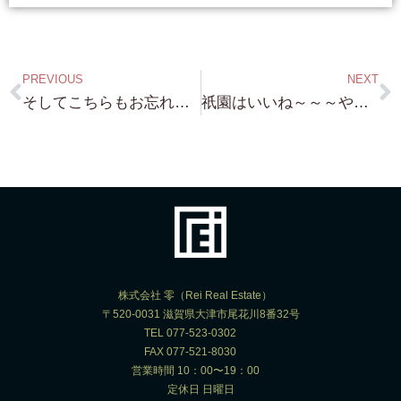
PREVIOUS
NEXT
そしてこちらもお忘れなく！京都 平安神宮鳥居前 更地（企業様向け）約230坪 15億円 これも場所が場所だけに（笑）
祇園はいいね～～～やはり たった今！売り物件出ました。 祇園町南側 古民家（お茶屋さん） 詳細は お問合せ下さい！
株式会社 零（Rei Real Estate）
〒520-0031 滋賀県大津市尾花川8番32号
TEL 077-523-0302
FAX 077-521-8030
営業時間 10：00〜19：00
定休日 日曜日