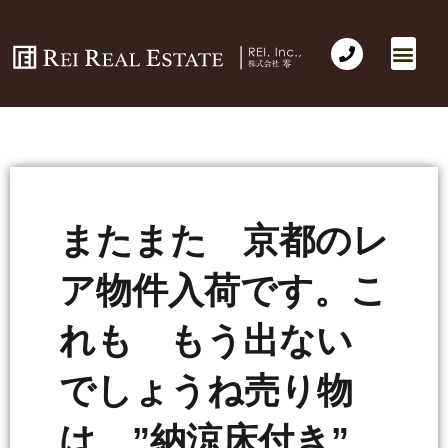
会社概要
不動産売買
Business for Sale(事業の売買)
海外不動産投資
社長のコラム
お問い合わせ
またまた 京都のレ
ア物件入荷です。こ
れも もう出ない
でしょうね売り物
は ”納涼床付き”