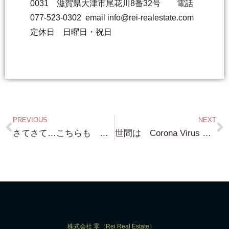
0031 滋賀県大津市尾花川8番32号 電話
077-523-0302 email info@rei-realestate.com
定休日 日曜日・祝日
PREVIOUS
NEXT
さてさて…こちらも 非常～～～に いい立地…というか これだけの広さの ”売り土地”は この 哲学の道には ないです！別荘用地
世間は Corona Virus で大変ですが…私のお客様は こういった時に チャンスと…リーマンショックの時もそうだったように 求レア物件！
株式会社 零（Rei Real Estate）