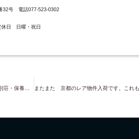
32号 電話077-523-0302
e.com 定休日 日曜・祝日
レア物入手です！…琵琶湖 湖岸 別荘・保養所 しかも 桟橋付きで プライベートビーチ！物件です。637.36坪