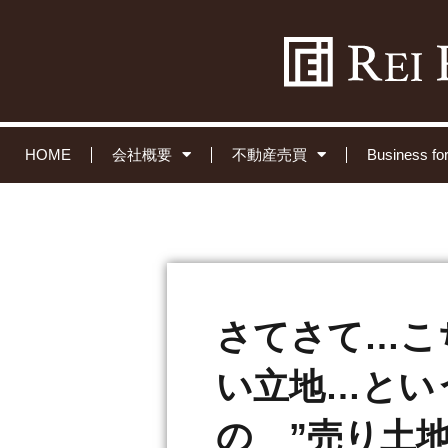
HOME
会社概要
不動産売買
Business 
さてさて…こ
い立地…とい
の ”売り土