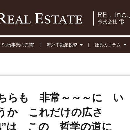
for Sale(事業の売買)
海外不動産投資
社長のコラム
ちらも 非常～～～に い
うか これだけの広さ
地”は この 哲学の道に