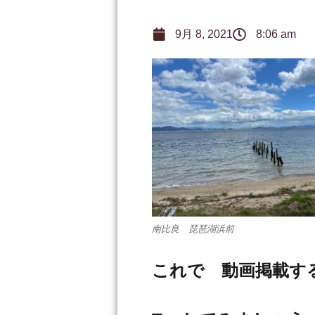
9月 8, 2021
8:06 am
南比良 琵琶湖浜前
これで 動画掲載す