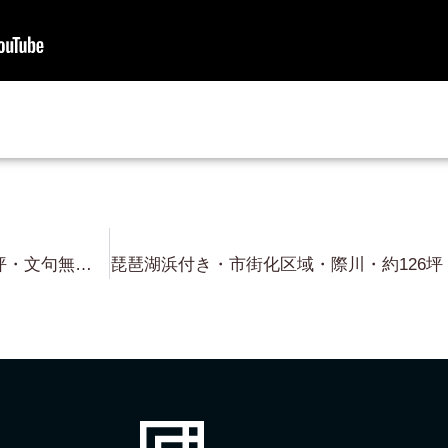
新着！・北小松・前面砂浜・約58坪・文句無しの水の綺麗さ！・トレーラーハウス専用基地・コンテナハウス専用基地・ 2,980万円！！！