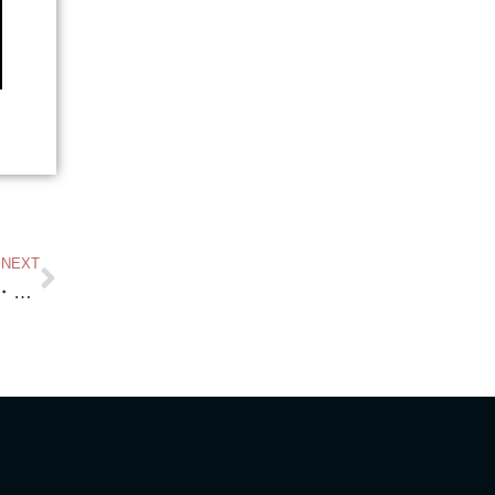
NEXT
琵琶湖浜付き・市街化区域・際川・約126坪・下阪本・約210坪・金曜日 案内予約ありがとうございます！・・市街化区域の琵琶湖浜付き 中々ないんですよ！