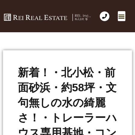
会社概要
不動産売買
Business for Sale(事業の売買)
海外不動産投資
社長のコラム
お問い合わせ
新着！・北小松・前
面砂浜・約58坪・文
句無しの水の綺麗
さ！・トレーラーハ
ウス専用基地・コン