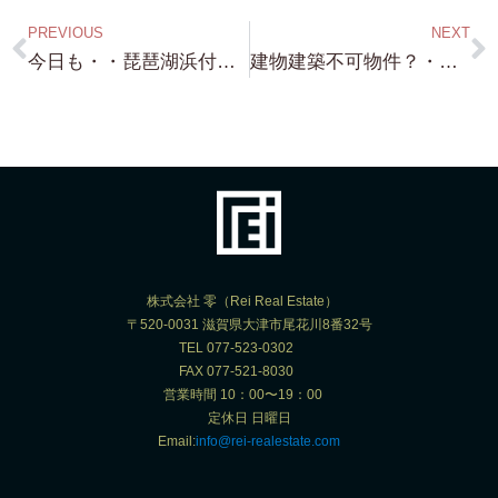
PREVIOUS
NEXT
今日も・・琵琶湖浜付き・琵琶湖浜前・物件探索 今から行ってきます！・・・南比良・琵琶湖浜前・約150坪・近江舞子・約100坪・北小松・約60坪と いい物件ありますよ！
建物建築不可物件？・・そんな 建物いらんでしょ（笑）トレーラーハウスにも 色々あるんですよ！ お好きな場所に 家ごと瞬間移動（笑）
株式会社 零（Rei Real Estate）
〒520-0031 滋賀県大津市尾花川8番32号
TEL 077-523-0302
FAX 077-521-8030
営業時間 10：00〜19：00
定休日 日曜日
Email:
info@rei-realestate.com