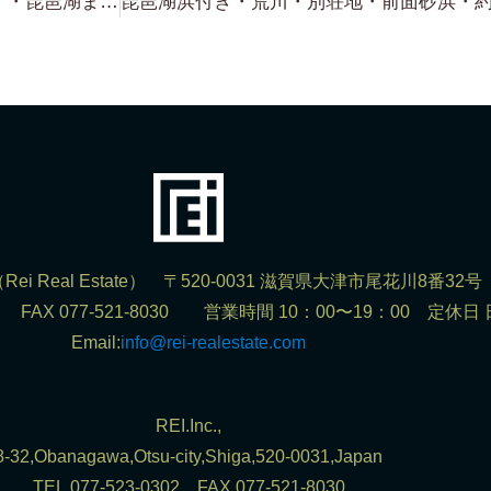
琵琶湖浜付き物件ばかりじゃない！・琵琶湖まで約80m 琵琶湖一望 蓬莱・木戸 THE 小ぶり！・約126坪・約85坪 500万円・350万円 そんな物件も沢山ありますよ！
ei Real Estate） 〒520-0031 滋賀県大津市尾花川8番32号
302 FAX 077-521-8030 営業時間 10：00〜19：00 定休日
Email:
info@rei-realestate.com
REI.Inc.,
8-32,Obanagawa,Otsu-city,Shiga,520-0031,Japan
TEL.077-523-0302 FAX.077-521-8030