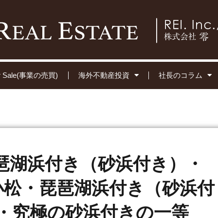
for Sale(事業の売買)
海外不動産投資
社長のコラム
琶湖浜付き（砂浜付き）・
北小松・琵琶湖浜付き（砂浜付
坪・究極の砂浜付きの一等