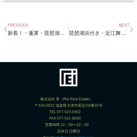
PREVIOUS
NEXT
新着！・蓬莱・琵琶湖浜前（浜 財産区所有）・約210坪・スロープ付き（現況スロープあります））6,480万円！水の綺麗な浜付きです！
琵琶湖浜付き・近江舞子・前面砂浜・約100坪・琵琶湖浜前・蓬莱・約210坪・スロープ付き・ 多数お問い合わせありがとうございます！しかし！・・今日は 契約書作成で 集中しているので 夜に LINE 返信します！
株式会社 零（Rei Real Estate）
〒520-0031 滋賀県大津市尾花川8番32号
TEL 077-523-0302
FAX 077-521-8030
営業時間 10：00〜19：00
定休日 日曜日