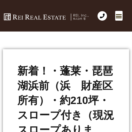
会社概要
不動産売買
Business for Sale(事業の売買)
海外不動産投資
社長のコラム
お問い合わせ
新着！・蓬莱・琵琶
湖浜前（浜 財産区
所有）・約210坪・
スロープ付き（現況
スロープありま