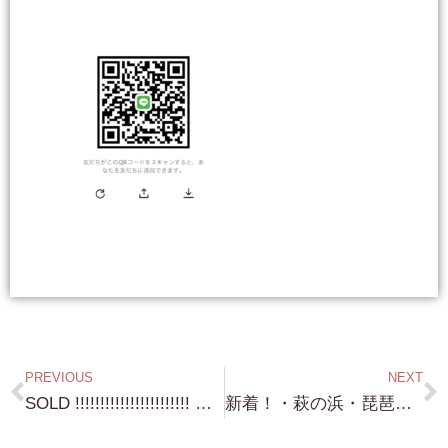
PREVIOUS
NEXT
SOLD !!!!!!!!!!!!!!!!!!!!!!! 琵琶湖浜付き・大津市某所・約360坪・市街化区域・大型物件も こうして買えば夢が叶う！（笑）H様・H様・M様 ありがとうございました！
新着！・萩の浜・琵琶湖浜前・約136坪・バッチリの浜前！・3,400万円！勿論 建物建設可能！