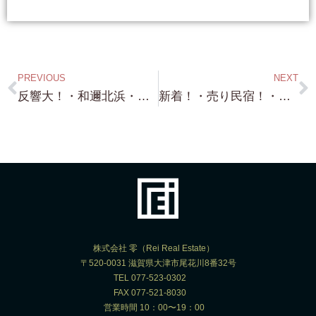
PREVIOUS
NEXT
反響大！・和邇北浜・琵琶湖一望絶景！・高台頂上・約100坪・1,980万円・お問い合わせ多数ありがとうございました！・・琵琶湖浜付き・琵琶湖浜前も！
新着！・売り民宿！・近江中庄駅から数十メートル・アクセスよし！・約480坪敷地・古屋付・お安く譲ります！・・2,500万円！・・勿論 琵琶湖も近いです！
株式会社 零（Rei Real Estate）
〒520-0031 滋賀県大津市尾花川8番32号
TEL 077-523-0302
FAX 077-521-8030
営業時間 10：00〜19：00