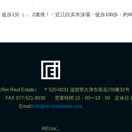
新着！・近江白浜・琵琶湖浜近く・徒歩1分（物件の前の道から浜が見えます！）・THE 小ぶり！・約60坪・540万円 Now For Sale !!!!
ei Real Estate） 〒520-0031 滋賀県大津市尾花川8番32号
302 FAX 077-521-8030 営業時間 10：00〜19：00 定休日
Email:
info@rei-realestate.com
REI.Inc.,