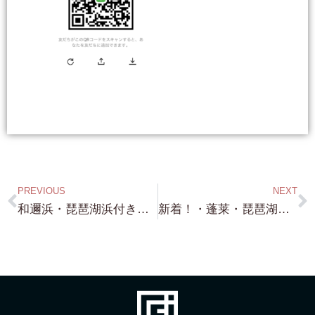
PREVIOUS
NEXT
和邇浜・琵琶湖浜付き・ボート下ろせる・約112坪・バッチリの浜付きです！・For Sale Now !!! ここは 和邇でも水は綺麗です！
新着！・蓬莱・琵琶湖浜付き・THE小ぶり！・約90坪・前面砂浜の立地です！・K 社長 ご紹介ありがとうございました！