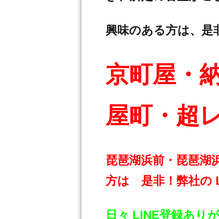
興味のある方は、是
京町屋・
屋町・超レ
琵琶湖浜前・琵琶湖
方は 是非！弊社の 
日々 LINE登録あ