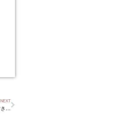
NEXT
ご来店ありがとうございます！・琵琶湖浜付き物件・N 様 見つけましょう！（笑）皆様より 一番多い リクエスト・・それは ズバリ！・自宅から ボートが出せる 琵琶湖浜付き！