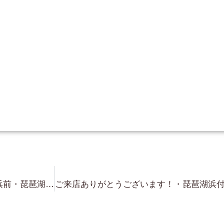
今日も・・琵琶湖浜付き・琵琶湖浜前・琵琶湖が一望できる物件！・探してきます！・・皆様も 琵琶湖畔に お洒落な家を 是非！建てましょう！