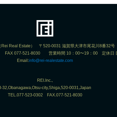
ei Real Estate） 〒520-0031 滋賀県大津市尾花川8番32号
302 FAX 077-521-8030 営業時間 10：00〜19：00 定休日
Email:
info@rei-realestate.com
REI.Inc.,
8-32,Obanagawa,Otsu-city,Shiga,520-0031,Japan
TEL.077-523-0302 FAX.077-521-8030