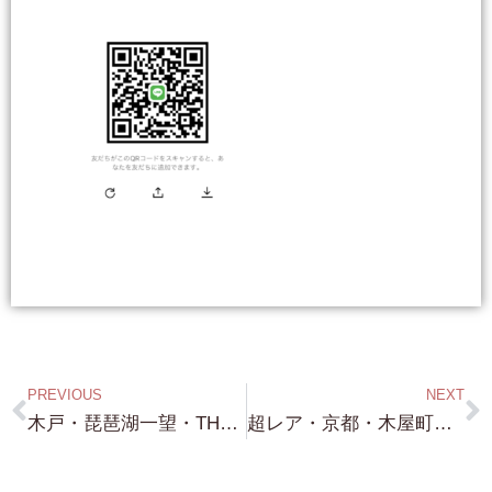
PREVIOUS
NEXT
木戸・琵琶湖一望・THE 小ぶり！・約84坪・プチ高台で 琵琶湖眺望・560万円 琵琶湖浜まで約80m ！！！
超レア・京都・木屋町・老舗旅館・納涼床付き・15億円 これは 手に入れることが 普通では無理な物件です。非常に厳しい審査もあります。。興味のある投資家様は 連絡お待ちしております！