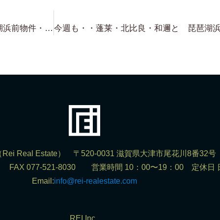
現在の 琵琶湖浜付き物件・琵琶湖浜前物件・琵琶湖が一望できる物件 の 値ごろ感？ 価格帯などの まとめ（笑） 参考になればと思いまして・・・
ei Real Estate） 〒520-0031 滋賀県大津市尾花川8番32号
302 FAX 077-521-8030 営業時間 10：00〜19：00 定休日
Email:
info@rei-realestate.com
REI.Inc.,