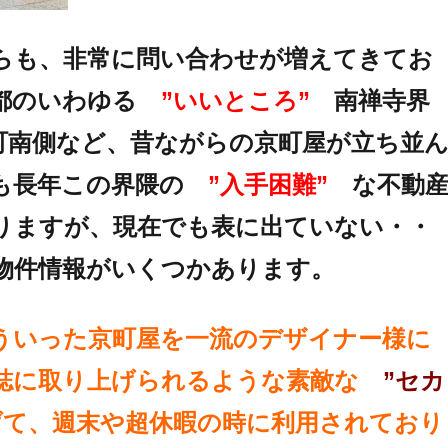
らも、非常に問い合わせが増えてきてお
京都のいわゆる
”いいところ”
南禅寺界
町南側など、昔ながらの京町屋が立ち並
社も長年この界隈の
”入手困難”
な不動
りますが、現在でも表に出ていない・・
物件情報がいくつかあります。
ういった京町屋を一流のデザイナー様に
誌に取り上げられるような素敵な
”セカ
げて、週末や超休暇の時に利用されており