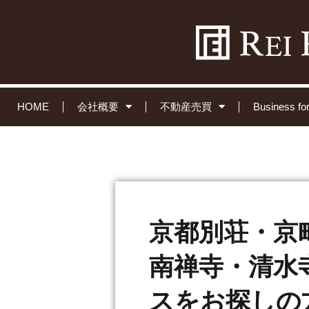
HOME
会社概要
不動産売買
Business 
京都別荘・京
南禅寺・清水
スをお探しの