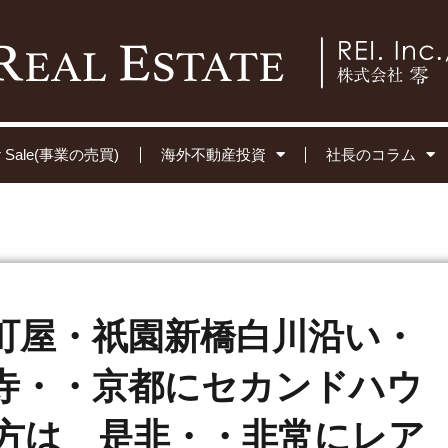
for Sale(事業の売買)
海外不動産投資
社長のコラム
町屋・祇園新橋白川沿い・
寺・・京都にセカンドハウ
方は 是非・・非常にレア