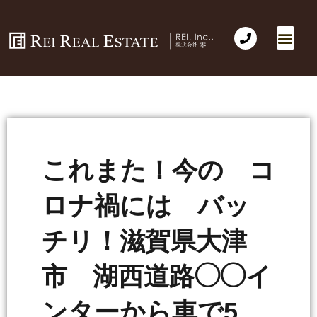
これまた！今の コ
ロナ禍には バッ
チリ！滋賀県大津
市 湖西道路◯◯イ
ンターから車で5