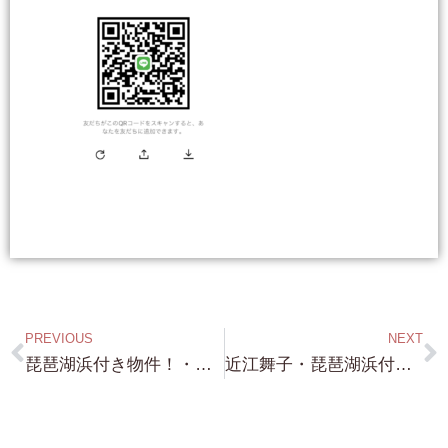
PREVIOUS
NEXT
琵琶湖浜付き物件！・琵琶湖浜前物件・琵琶湖に別荘お探しの方は、是非とも 弊社の LINE 登録 活用ください！ 情報がリアルタイムで HPより早く入ります！
近江舞子・琵琶湖浜付き 約719坪 案内予約 ありがとうございました！・・これも、文句なしの 近江舞子一等地です！勿論 ボートやジェットの出し入れも可能！