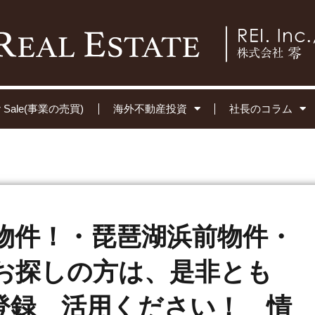
for Sale(事業の売買)
海外不動産投資
社長のコラム
物件！・琵琶湖浜前物件・
お探しの方は、是非とも
E 登録 活用ください！ 情