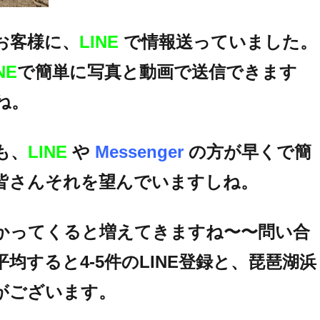
お客様に、
LINE
で情報送っていました。
NE
で簡単に写真と動画で送信できます
ね。
も、
LINE
や
Messenger
の方が早くで簡
皆さんそれを望んでいますしね。
かってくると増えてきますね〜〜問い合
均すると4-5件のLINE登録と、琵琶湖浜
がございます。