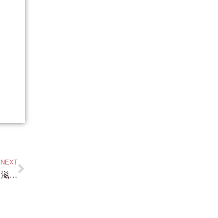
NEXT
これまた！今の コロナ禍には バッチリ！滋賀県大津市 湖西道路◯◯インターから車で5分！2,000坪 グランピング施設・キャンプ場にバッチリの 物件です！