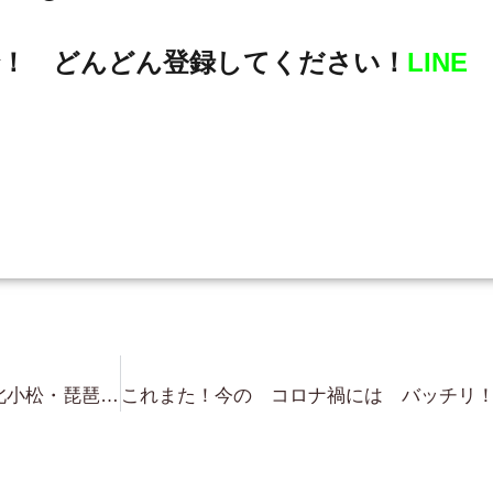
！ どんどん登録してください！
LINE
ただ今戻りました・・近江舞子・北小松・琵琶湖浜付き物件・・ついでに 調査してきました。日々 これの繰り返し・・ですが 地道な努力が実を結ぶって事です！