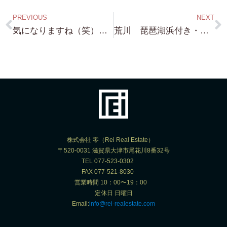
PREVIOUS
NEXT
気になりますね（笑）和邇・琵琶湖浜付き 約100坪 プラスα！ 後少しで ご案内できます！ お待ちください！
荒川 琵琶湖浜付き・前面砂浜物件 これ・・どなたかお友達と何人かで買いませんか？現在は 約700坪の土地ですが・・・
株式会社 零（Rei Real Estate）
〒520-0031 滋賀県大津市尾花川8番32号
TEL 077-523-0302
FAX 077-521-8030
営業時間 10：00〜19：00
定休日 日曜日
Email:
info@rei-realestate.com