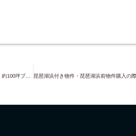
今週は・・和邇浜・琵琶湖浜付き 約100坪プラスα でしょうね（笑）大きさもお手頃サイズで（笑）詳細を 今日・明日で調べてきて ご予算合いそうな方へ LINE します！