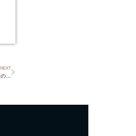
NEXT
琵琶湖浜付き物件・琵琶湖浜前物件購入の際の とても大切な 注意点！・・・これ HPのどこかにセクション作って絶えず見れるようにした方がいいので 作りますね！