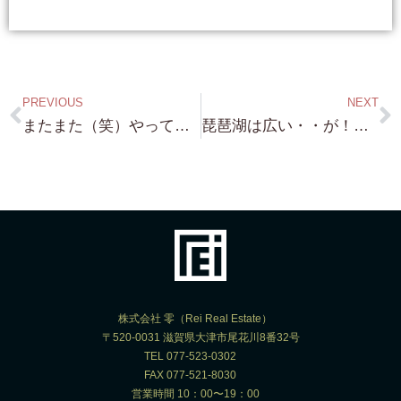
PREVIOUS
NEXT
またまた（笑）やってきます・・◯◯浜 琵琶湖浜付き！約150坪 詳細は 後程！・・バッチリの浜付きです！・・これも 多分 瞬殺（笑）でしょうね
琵琶湖は広い・・が！琵琶湖浜付き物件には 限りがあるんです！（笑）琵琶湖浜前・琵琶湖浜付き・琵琶湖桟橋付き物件は 迷っている時間はないです（笑）
株式会社 零（Rei Real Estate）
〒520-0031 滋賀県大津市尾花川8番32号
TEL 077-523-0302
FAX 077-521-8030
営業時間 10：00〜19：00