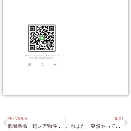
PREVIOUS
NEXT
祇園新橋 超レア物件・・E 様 内覧ご予約 ありがとうございました。 ご紹介させて頂きます物件は非常にレアなので ご期待ください！
これまた 突然やってきました（笑）南比良 一等地（笑）琵琶湖浜付き 約365坪 建物付き これは バッチリですね！詳細は後程！