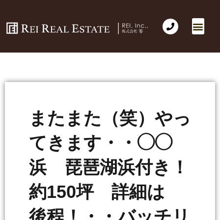
会社概要
不動産売買
Business for Sale(事業の売買)
海外不動産投資
社長のコラム
お問い合わせ
またまた（笑）やっ
てきます・・◯◯
浜 琵琶湖浜付き！
約150坪 詳細は
後程！・・バッチリ