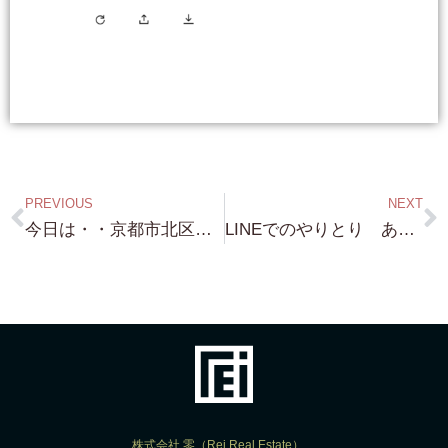
PREVIOUS
NEXT
今日は・・京都市北区・左京区 鴨川沿い 別荘探し（笑）結局 たどり着く 鴨川沿い・・・いい物件がたくさんあります！
LINEでのやりとり ありがとうございます！ 昨晩も お客様と 色々 LINEでやりとりさせて頂きました！ 是非 まだ登録されていない方 登録ください！
株式会社 零（Rei Real Estate）