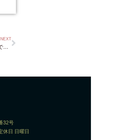
NEXT
和邇浜・・約120坪 980万円！は 反応早いですね。 ほんと 近くの 公園は 素晴らしい眺めなので 必見です！
番32号
0 定休日 日曜日