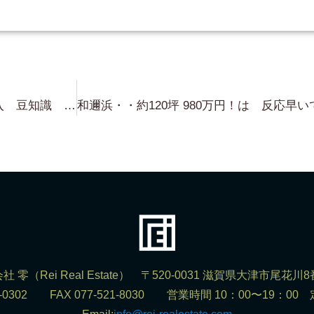
琵琶湖浜付物件・琵琶湖別荘 購入 豆知識 講座 第一回・・・知っておくと 為になります！
社 零（Rei Real Estate） 〒520-0031 滋賀県大津市尾花川8
523-0302 FAX 077-521-8030 営業時間 10：00〜19：0