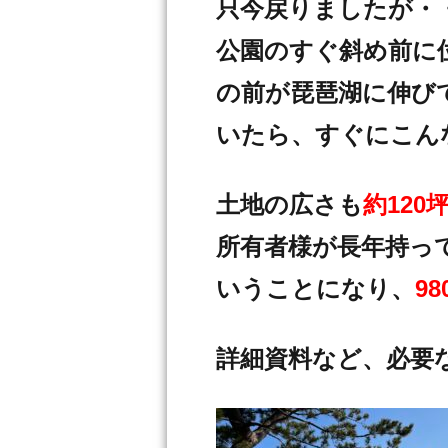
只今戻りましたが・
公園のすぐ斜め前に
の前が琵琶湖に伸び
いたら、すぐにこん
土地の広さも
約120
所有者様が長年持っ
いうことになり、
9
詳細資料など、必要