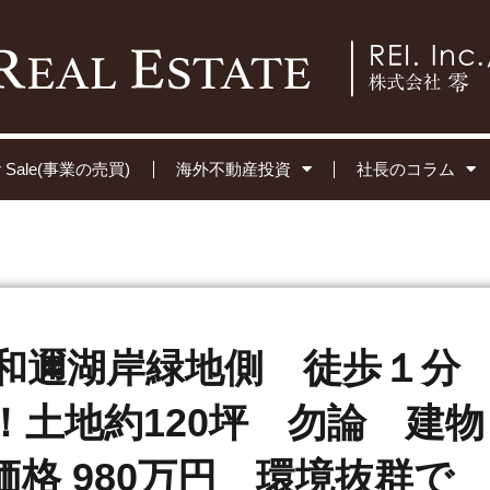
for Sale(事業の売買)
海外不動産投資
社長のコラム
和邇湖岸緑地側 徒歩１分
！土地約120坪 勿論 建物
格 980万円 環境抜群で