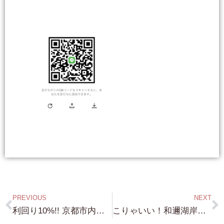
PREVIOUS
NEXT
利回り10%!! 京都市内で 売り物件有り！・・・物件は 山ほどあるが・・利回りいい物件は 即行売れてしまうので・・京都・大阪で 探しています！ 利回りのいいヤツ（笑）
こりゃいい！和邇湖岸緑地側 徒歩１分で この砂浜！土地約120坪 勿論 建物建設可能！ 価格 980万円 環境抜群です！